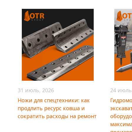
31 июль, 2026
24 июль
Ножи для спецтехники: как
Гидромо
продлить ресурс ковша и
экскава
сократить расходы на ремонт
оборудо
максим