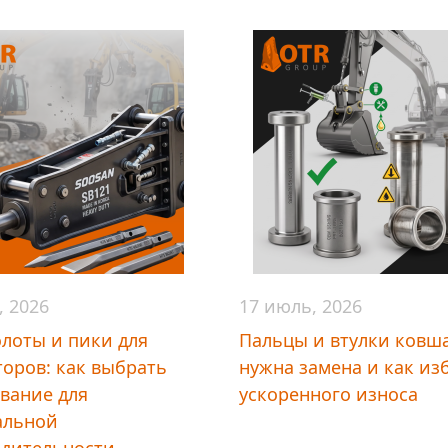
, 2026
17 июль, 2026
лоты и пики для
Пальцы и втулки ковша
торов: как выбрать
нужна замена и как из
вание для
ускоренного износа
альной